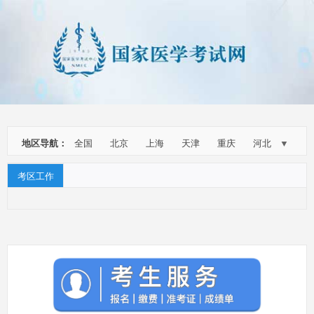
地区导航：
全国
北京
上海
天津
重庆
河北
▼
山西
吉林
辽宁
江苏
浙江
安徽
考区工作
福建
江西
山东
河南
湖南
湖北
广东
海南
四川
云南
贵州
广西
陕西
甘肃
宁夏
青海
西藏
新疆
内蒙古
黑龙江